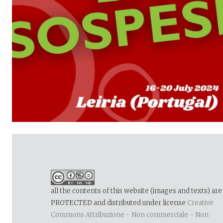
BACI SOSPESI in Portogallo
all the contents of this website (images and texts) are
PROTECTED and distributed under license
Creative
Commons Attribuzione - Non commerciale - Non