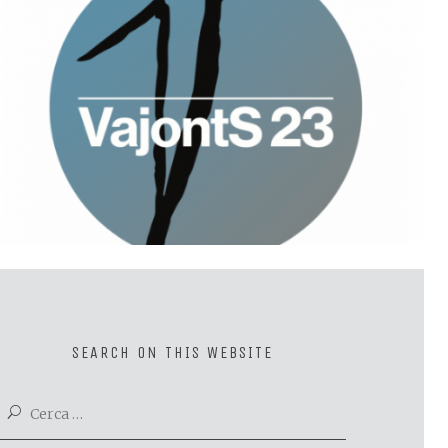
Vajonts23
V
SEARCH ON THIS WEBSITE
Ricerca
per: