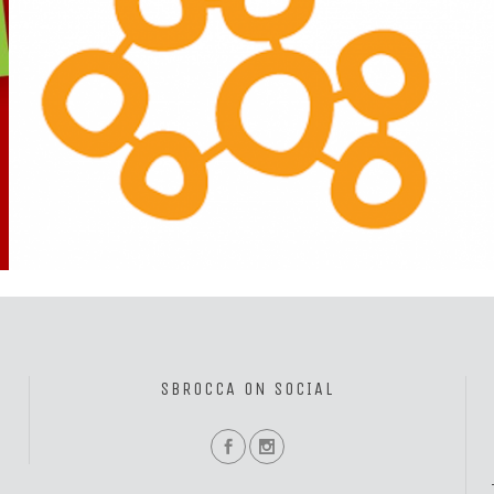
Blu Shabaka: una nuova nascita, guardando oltreconfine.
SBROCCA ON SOCIAL