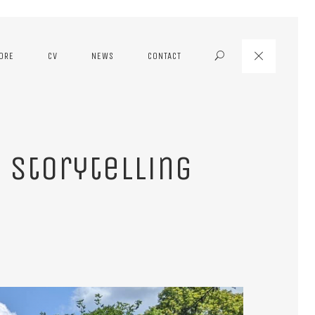
MORE
CV
NEWS
CONTACT
Search
 storytelling