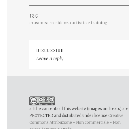
Tag
erasmus+
·
residenza artistica
·
training
Discussion
Leave a reply
Post
navigation
all the contents of this website (images and texts) are
PROTECTED and distributed under license
Creative
Commons Attribuzione - Non commerciale - Non