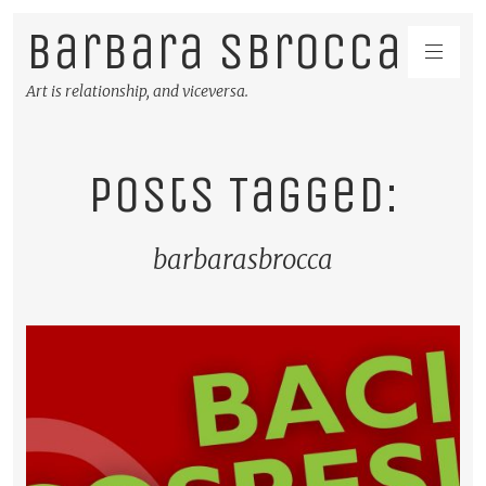
Barbara Sbrocca
Art is relationship, and viceversa.
Posts Tagged:
barbarasbrocca