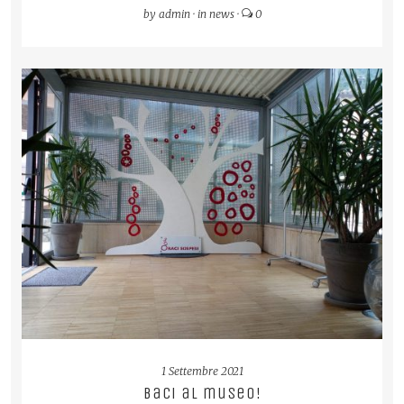
by
admin
·
in
news
·
0
READ MORE
1 Settembre 2021
Baci al museo!